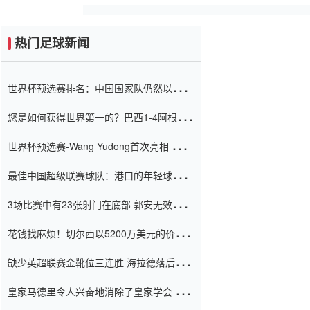
热门足球新闻
世界杯预选赛排名：中国国家队仍然以6分
排名底部 进球差-13令人震惊
您是如何获得世界第一的？巴西1-4阿根
廷：Vinicius 0射击90分钟内
世界杯预选赛-Wang Yudong首次亮相 中国
国家足球队错过了世界杯0-2
最佳中国超级联赛球队：港口的年轻球员在
一场战斗中闻名 伊万放弃了泰桑
3场比赛中有23张射门在底部 郭安无效传球
（Taishan）
鸟儿被用来摆脱它 Setien痴迷于三名后卫
花钱找麻烦！切尔西以5200万美元的价格
购买了菲利克斯 签了7年 并在半年内租了夏
缺少英超联赛金靴位三连胜 海拉德落后6球
窗口
只有两个连续三个连续三靴
皇家马德里令人兴奋地消除了皇家学会 安
彭负责造成巨大的灾难！