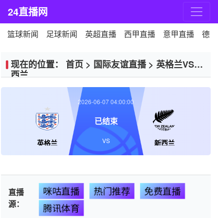
24直播网
篮球新闻
足球新闻
英超直播
西甲直播
意甲直播
德甲
现在的位置：
首页
>
国际友谊直播
>
英格兰VS新
西兰
2026-06-07 04:00:00
已结束
VS
英格兰
新西兰
咪咕直播
热门推荐
免费直播
直播
源：
腾讯体育