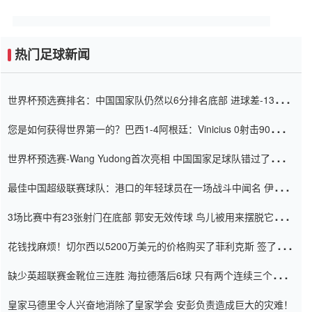
热门足球新闻
世界杯预选赛排名：中国国家队仍然以6分排名底部 进球差-13令人
震惊
您是如何获得世界第一的？巴西1-4阿根廷：Vinicius 0射击90分钟
内
世界杯预选赛-Wang Yudong首次亮相 中国国家足球队错过了世界
杯0-2
最佳中国超级联赛球队：港口的年轻球员在一场战斗中闻名 伊万放
弃了泰桑（Taishan）
3场比赛中有23张射门在底部 郭安无效传球 鸟儿被用来摆脱它
Setien痴迷于三名后卫
花钱找麻烦！切尔西以5200万美元的价格购买了菲利克斯 签了7年
并在半年内租了夏窗口
缺少英超联赛金靴位三连胜 海拉德落后6球 只有两个连续三个连续
三靴
皇家马德里令人兴奋地消除了皇家学会 安彭负责造成巨大的灾难！