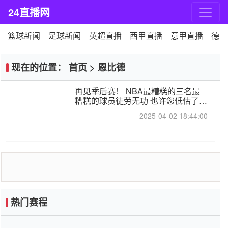
24直播网
篮球新闻
足球新闻
英超直播
西甲直播
意甲直播
德甲
现在的位置：
首页
>
恩比德
再见季后赛！ NBA最糟糕的三名最
糟糕的球员徒劳无功 也许您低估了硬
化
2025-04-02 18:44:00
热门赛程