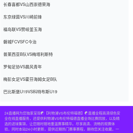
长春喜都VS山西崇德荣海
东京绿茵VS川崎前锋
福岛联VS赞岐釜玉海
磐城FCVSFC今治
普莱西亚B队VS梅塔利斯特
罗甸足协VS晨风青年
梅彭女足VS霍芬海姆女足B队
巴比斯堡U19VS科特布斯U19
24直播网为您独家呈现☯️【利物浦VS布伦特福德】☯️直播全程高清绿色安
全在线直播服务，还提供利物浦VS布伦特福德直播全场比赛回放，以及精
选的进球集锦，让您随时随地重温赛事精华。尽享高清、流畅的观赛体
验，同时本站24小时更新，提供近期热门赛事赛程，期待您关注收藏，一