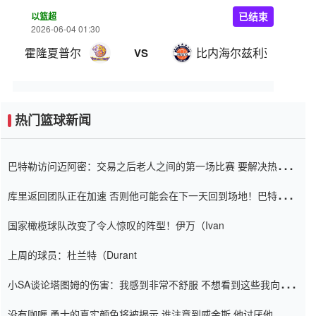
以篮超
已结束
2026-06-04 01:30
霍隆夏普尔
比内海尔兹利亚
VS
热门篮球新闻
巴特勒访问迈阿密：交易之后老人之间的第一场比赛 要解决热情的
怨恨
库里返回团队正在加速 否则他可能会在下一天回到场地！巴特勒迈
阿密的纸牌游戏引起了人们的关注
国家橄榄球队改变了令人惊叹的阵型！伊万（Ivan
上周的球员：杜兰特（Durant
小SA谈论塔图姆的伤害：我感到非常不舒服 不想看到这些我向他
道歉
没有咖喱 勇士的真实颜色将被揭示 谁注意到威金斯 他讨厌他的老