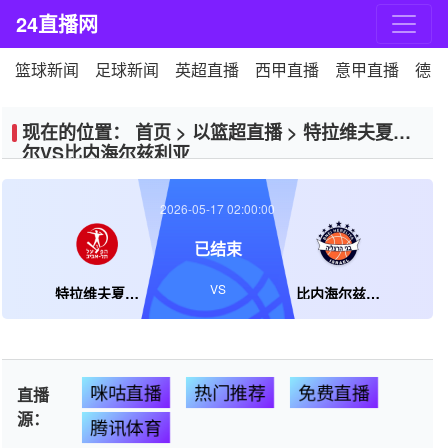
24直播网
篮球新闻
足球新闻
英超直播
西甲直播
意甲直播
德甲
现在的位置：
首页
>
以篮超直播
>
特拉维夫夏普
尔VS比内海尔兹利亚
2026-05-17 02:00:00
已结束
VS
特拉维夫夏普尔
比内海尔兹利亚
咪咕直播
热门推荐
免费直播
直播
源：
腾讯体育