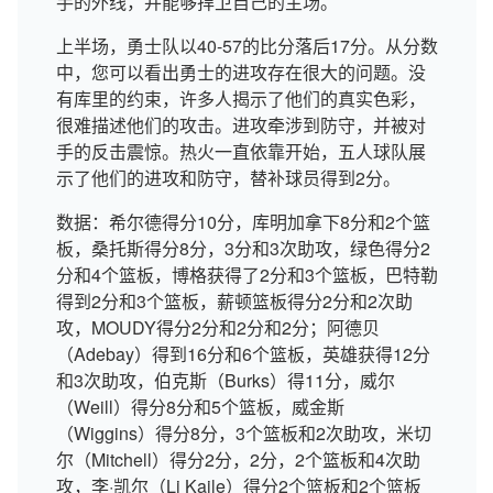
手的外线，并能够捍卫自己的主场。
上半场，勇士队以40-57的比分落后17分。从分数
中，您可以看出勇士的进攻存在很大的问题。没
有库里的约束，许多人揭示了他们的真实色彩，
很难描述他们的攻击。进攻牵涉到防守，并被对
手的反击震惊。热火一直依靠开始，五人球队展
示了他们的进攻和防守，替补球员得到2分。
数据：希尔德得分10分，库明加拿下8分和2个篮
板，桑托斯得分8分，3分和3次助攻，绿色得分2
分和4个篮板，博格获得了2分和3个篮板，巴特勒
得到2分和3个篮板，薪顿篮板得分2分和2次助
攻，MOUDY得分2分和2分和2分；阿德贝
（Adebay）得到16分和6个篮板，英雄获得12分
和3次助攻，伯克斯（Burks）得11分，威尔
（Weill）得分8分和5个篮板，威金斯
（Wiggins）得分8分，3个篮板和2次助攻，米切
尔（Mitchell）得分2分，2分，2个篮板和4次助
攻，李·凯尔（Li Kaile）得分2个篮板和2个篮板