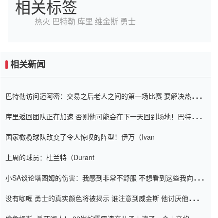
相关标签
热火
巴特勒
库里
维金斯
勇士
相关新闻
巴特勒访问迈阿密：交易之后老人之间的第一场比赛 要解决热情的
怨恨
库里返回团队正在加速 否则他可能会在下一天回到场地！巴特勒迈
阿密的纸牌游戏引起了人们的关注
国家橄榄球队改变了令人惊叹的阵型！伊万（Ivan
上周的球员：杜兰特（Durant
小SA谈论塔图姆的伤害：我感到非常不舒服 不想看到这些我向他
道歉
没有咖喱 勇士的真实颜色将被揭示 谁注意到威金斯 他讨厌他的老
老板