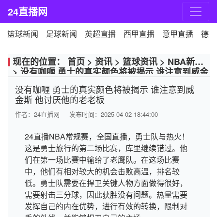
24直播网
篮球新闻
足球新闻
英超直播
西甲直播
意甲直播
德甲
现在的位置：
首页
>
资讯
>
篮球资讯
>
NBA新闻
>
没有咖喱 勇士的真实颜色将被揭示 谁注意到威金
斯 他讨厌他的老老板
没有咖喱 勇士的真实颜色将被揭示 谁注意到威
金斯 他讨厌他的老老板
作者：
24直播网
发布时间：2025-04-02 18:44:00
24直播NBA常规赛，全国直播，勇士队与热火！
这是勇士旅行的第二场比赛，库里继续错过。他
们在第一场比赛中输给了老鹰队。在这场比赛
中，他们有相对较大的机会击败高温，排名较
低。勇士队需要在捍卫关键人物方面做得很好，
需要射击三分球，因此获胜没有问题。热量需要
发挥自己的内在优势，进行有效的转换，限制对