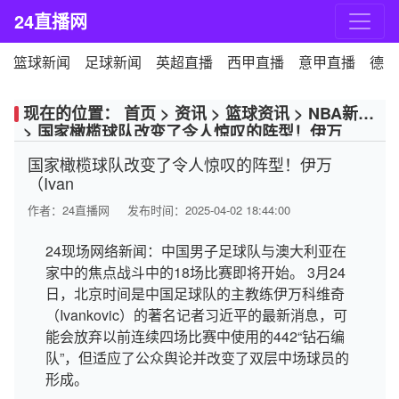
24直播网
篮球新闻
足球新闻
英超直播
西甲直播
意甲直播
德甲
现在的位置：
首页
>
资讯
>
篮球资讯
>
NBA新闻
>
国家橄榄球队改变了令人惊叹的阵型！伊万
（Ivan
国家橄榄球队改变了令人惊叹的阵型！伊万
（Ivan
作者：
24直播网
发布时间：2025-04-02 18:44:00
24现场网络新闻：中国男子足球队与澳大利亚在
家中的焦点战斗中的18场比赛即将开始。 3月24
日，北京时间是中国足球队的主教练伊万科维奇
（Ivankovic）的著名记者习近平的最新消息，可
能会放弃以前连续四场比赛中使用的442“钻石编
队”，但适应了公众舆论并改变了双层中场球员的
形成。