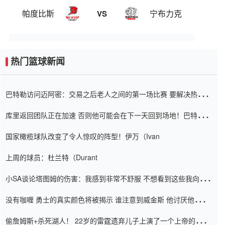
帕度比斯
宁布力克
VS
热门篮球新闻
巴特勒访问迈阿密：交易之后老人之间的第一场比赛 要解决热情的
怨恨
库里返回团队正在加速 否则他可能会在下一天回到场地！巴特勒迈
阿密的纸牌游戏引起了人们的关注
国家橄榄球队改变了令人惊叹的阵型！伊万（Ivan
上周的球员：杜兰特（Durant
小SA谈论塔图姆的伤害：我感到非常不舒服 不想看到这些我向他
道歉
没有咖喱 勇士的真实颜色将被揭示 谁注意到威金斯 他讨厌他的老
老板
偷詹姆斯+杀死湖人！ 22岁的雷霆遗弃儿子上演了一个上帝的剧