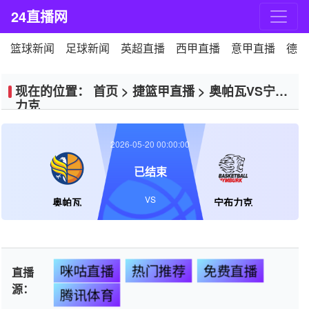
24直播网
篮球新闻
足球新闻
英超直播
西甲直播
意甲直播
德甲
现在的位置：
首页
>
捷篮甲直播
>
奥帕瓦VS宁布
力克
2026-05-20 00:00:00
已结束
VS
奥帕瓦
宁布力克
咪咕直播
热门推荐
免费直播
直播
源：
腾讯体育