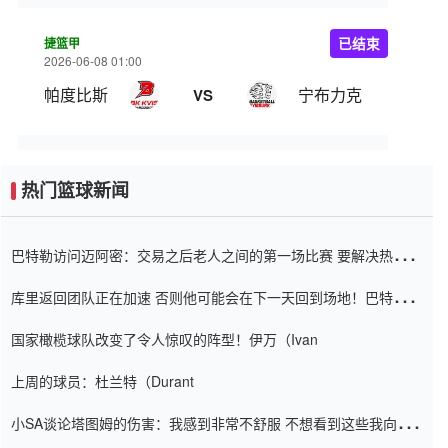
捷篮甲
已结束
2026-06-08 01:00
帕度比斯
宁布力克
VS
热门篮球新闻
巴特勒访问迈阿密：交易之后老人之间的第一场比赛 要解决热情的
怨恨
库里返回团队正在加速 否则他可能会在下一天回到场地！巴特勒迈
阿密的纸牌游戏引起了人们的关注
国家橄榄球队改变了令人惊叹的阵型！伊万（Ivan
上周的球员：杜兰特（Durant
小SA谈论塔图姆的伤害：我感到非常不舒服 不想看到这些我向他
道歉