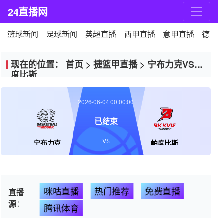
24直播网
篮球新闻
足球新闻
英超直播
西甲直播
意甲直播
德甲
现在的位置：
首页
>
捷篮甲直播
>
宁布力克VS帕
度比斯
2026-06-04 00:00:00
已结束
VS
宁布力克
帕度比斯
咪咕直播
热门推荐
免费直播
直播
源：
腾讯体育