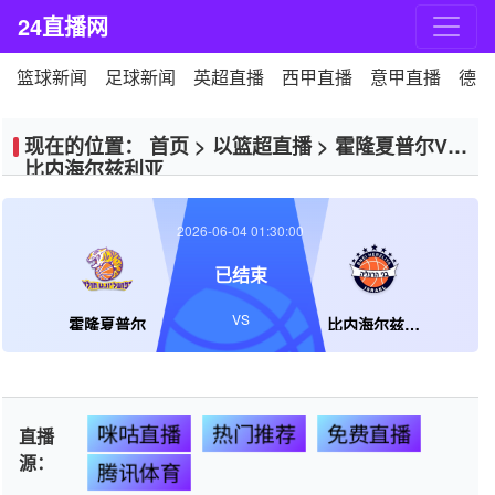
24直播网
篮球新闻
足球新闻
英超直播
西甲直播
意甲直播
德甲
现在的位置：
首页
>
以篮超直播
>
霍隆夏普尔VS
比内海尔兹利亚
2026-06-04 01:30:00
已结束
VS
霍隆夏普尔
比内海尔兹利亚
咪咕直播
热门推荐
免费直播
直播
源：
腾讯体育