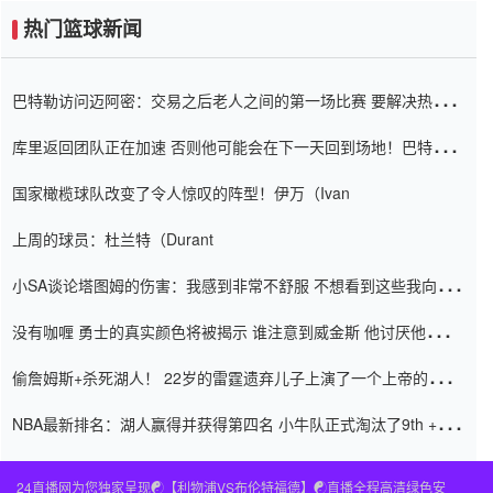
热门篮球新闻
巴特勒访问迈阿密：交易之后老人之间的第一场比赛 要解决热情的
怨恨
库里返回团队正在加速 否则他可能会在下一天回到场地！巴特勒迈
阿密的纸牌游戏引起了人们的关注
国家橄榄球队改变了令人惊叹的阵型！伊万（Ivan
上周的球员：杜兰特（Durant
小SA谈论塔图姆的伤害：我感到非常不舒服 不想看到这些我向他
道歉
没有咖喱 勇士的真实颜色将被揭示 谁注意到威金斯 他讨厌他的老
老板
偷詹姆斯+杀死湖人！ 22岁的雷霆遗弃儿子上演了一个上帝的剧
本：疯狂的反击争夺1亿元人民币的合同
NBA最新排名：湖人赢得并获得第四名 小牛队正式淘汰了9th + 76
人
24直播网为您独家呈现☯️【利物浦VS布伦特福德】☯️直播全程高清绿色安