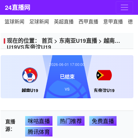
24直播网
篮球新闻
足球新闻
英超直播
西甲直播
意甲直播
德甲
现在的位置：
首页
>
东南亚U19直播
>
越南
U19VS东帝汶U19
2026-06-01 17:00:00
已结束
VS
越南U19
东帝汶U19
咪咕直播
热门推荐
免费直播
直播
源：
腾讯体育