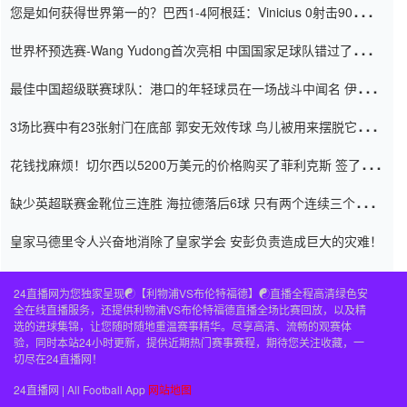
您是如何获得世界第一的？巴西1-4阿根廷：Vinicius 0射击90分钟
内
世界杯预选赛-Wang Yudong首次亮相 中国国家足球队错过了世界
杯0-2
最佳中国超级联赛球队：港口的年轻球员在一场战斗中闻名 伊万放
弃了泰桑（Taishan）
3场比赛中有23张射门在底部 郭安无效传球 鸟儿被用来摆脱它
Setien痴迷于三名后卫
花钱找麻烦！切尔西以5200万美元的价格购买了菲利克斯 签了7年
并在半年内租了夏窗口
缺少英超联赛金靴位三连胜 海拉德落后6球 只有两个连续三个连续
三靴
皇家马德里令人兴奋地消除了皇家学会 安彭负责造成巨大的灾难！
24直播网为您独家呈现☯️【利物浦VS布伦特福德】☯️直播全程高清绿色安
全在线直播服务，还提供利物浦VS布伦特福德直播全场比赛回放，以及精
选的进球集锦，让您随时随地重温赛事精华。尽享高清、流畅的观赛体
验，同时本站24小时更新，提供近期热门赛事赛程，期待您关注收藏，一
切尽在24直播网！
24直播网 | All Football App
网站地图