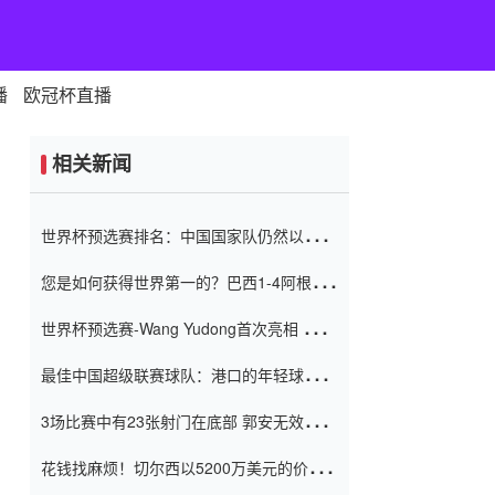
播
欧冠杯直播
相关新闻
世界杯预选赛排名：中国国家队仍然以6分
排名底部 进球差-13令人震惊
您是如何获得世界第一的？巴西1-4阿根
廷：Vinicius 0射击90分钟内
世界杯预选赛-Wang Yudong首次亮相 中国
国家足球队错过了世界杯0-2
最佳中国超级联赛球队：港口的年轻球员在
一场战斗中闻名 伊万放弃了泰桑
3场比赛中有23张射门在底部 郭安无效传球
（Taishan）
鸟儿被用来摆脱它 Setien痴迷于三名后卫
花钱找麻烦！切尔西以5200万美元的价格
购买了菲利克斯 签了7年 并在半年内租了夏