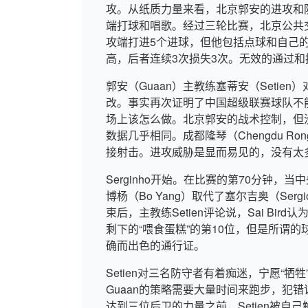
攻。从纸质力量来看，北京郭安的进攻和
端打球和唱歌。经过三轮比赛，北京公共
攻端打进5个进球，但他包括点球和自己的进
高，后者连续3次损失3次。无效的通过
郭安（Guaan）主教练塞蒂安（Seti
改。事实再次证明了中国超级联赛球队不
场上该怎么做。北京郭安的战术控制，但
数据几乎相同。成都隆琴（Chengdu Ro
接射击。进攻威胁是显而易见的，没有太
Serginho开始。在比赛的第70分钟，当中
博杨（Bo Yang）取代了塞尔吉奥（Se
束后，主教练Setien评论说，Sai Bi
剩下的“喂食蛋糕”的第10位，但是所谓
确而出色的通行证。
Setien对三名防守者有着痴迷，宁愿“牺牲
Guaan的策略需要大量时间来跑步，犯
达到三位后卫的力量之前，Setien被