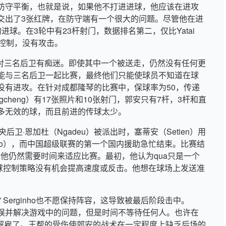
防守平衡，也就是说，如果他不打进进球，他应该在进攻
交出了3张红牌，在防守端有一个很大的问题。尽管他在进
球。在3轮中有23杆射门，数据排名第二，仅比Yatai
和控制，没有攻击。
en）对三名后卫有痴迷。即使其中一个被送走，仍然没有任何更
能与三名后卫一起比赛，最终他们只能使球员不知道在球
没有进攻。在针对成都隆琴的比赛中，保球率为50，传递
ngcheng）有17张照片和10张射门，郭安只有7杆，3杆和直
多无效的球，而且前进的传球太少。
央后卫·恩加杜（Ngadeu）被派出时，塞蒂安（Setien）用
rgio），而中国超级联赛的第一个国内援助急忙结束。比赛结
rd认为他仍然需要时间来适应比赛。最初，他认为qua只是一个
的球控制策略没有机会提高速度或反击。他想在球场上发送准
” Serginho也不愿保持阵容，这导致被最后阶段击中。
错误并解决游戏中的问题，但是时间不等待任何人。也许在
自己解雇了。王帮的受伤使郭安的战术在一定程度上缺乏后场的