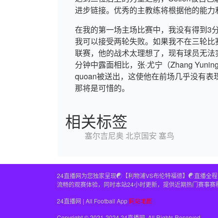
进步链接。优秀的主教练将根据他的能力
在我的第一场主场比赛中，我没有得到3
我可以接受两轮失败。如果我不在三轮比赛中
联赛，他的战术太理想了，现有球员无法
分钟中露面相比，张·尤宁（Zhang Yu
quoan被送出，这使他在前场几乎没有
那将是可惜的。
相关标签
塞尔吉尼奥
北京国安
塞鸟
24直播网为您独家呈现☯️【利物浦VS布伦特福德】☯️直
流畅的观赛体验，同时本站24小时更新，提供近期热门赛事赛
24直播网 | All Football App
网站地图
Copyright © 2021-2024 24直播网. All Rights Reserved.