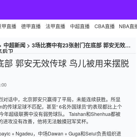
意甲直播
德甲直播
法甲直播
中超直播
CBA直播
NBA直
>
中超新闻
>
3场比赛中有23张射门在底部 郭安无效传
名后卫
底部 郭安无效传球 鸟儿被用来摆脱
:00
烈对话中，北京郭安只赢得了平局，未能连续获胜。所显
en的传球足球不匹配，甚至“ 6名外国球员”的表现都比上个
年超级联赛中没有弱势球队。 Taishan和Shenhua都被
的进攻没有改善，他将无法触摸冠军奖杯。
ic + Ngadeu，中场Dawan + Guga和Seiui负责组织进