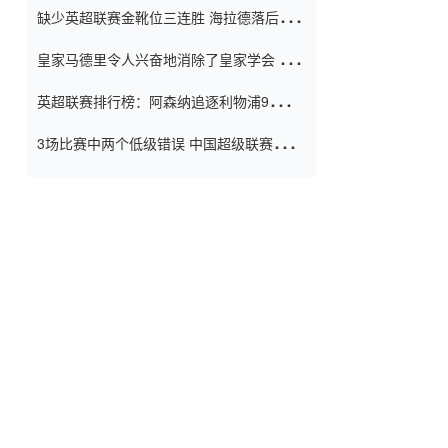
缺少英超联赛金靴位三连胜 海拉德落后6球
窗口
只有两个连续三个连续三靴
皇家马德里令人兴奋地消除了皇家学会 安
彭负责造成巨大的灾难！
英超联赛排行榜：阿森纳追逐利物浦9分 曼
联连续三件坏事
3场比赛中两个低级错误 中国超级联赛的前
守门员很老 是时候让位了 最好的继任者出
现