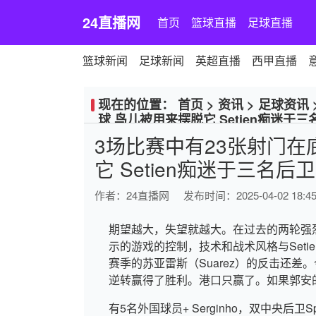
24直播网
首页
篮球直播
足球直播
篮球新闻
足球新闻
英超直播
西甲直播
现在的位置：
首页
>
资讯
>
足球资讯
球 鸟儿被用来摆脱它 Setien痴迷于三
3场比赛中有23张射门在
它 Setien痴迷于三名后卫
作者：
24直播网
发布时间：2025-04-02 18:45
期望越大，失望就越大。在过去的两轮强
示的游戏的控制，技术和战术风格与Seti
赛季的苏亚雷斯（Suarez）的反击还差。今
逆转赢得了胜利。港口只赢了。如果郭安
有5名外国球员+ Serginho，双中央后卫Spay