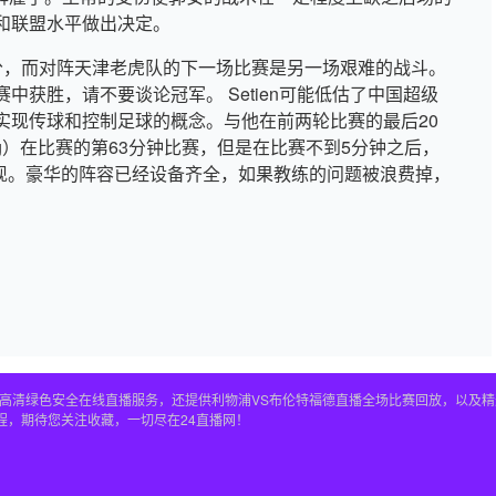
和联盟水平做出决定。
分，而对阵天津老虎队的下一场比赛是另一场艰难的战斗。
获胜，请不要谈论冠军。 Setien可能低估了中国超级
实现传球和控制足球的概念。与他在前两轮比赛的最后20
ning）在比赛的第63分钟比赛，但是在比赛不到5分钟之后，
表现。豪华的阵容已经设备齐全，如果教练的问题被浪费掉，
播全程高清绿色安全在线直播服务，还提供利物浦VS布伦特福德直播全场比赛回放，以
程，期待您关注收藏，一切尽在24直播网！