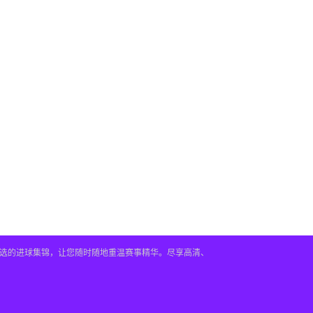
及精选的进球集锦，让您随时随地重温赛事精华。尽享高清、