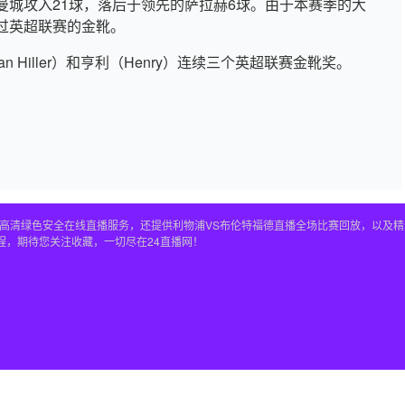
曼城攻入21球，落后于领先的萨拉赫6球。由于本赛季的大
过英超联赛的金靴。
 Hiller）和亨利（Henry）连续三个英超联赛金靴奖。
播全程高清绿色安全在线直播服务，还提供利物浦VS布伦特福德直播全场比赛回放，以
程，期待您关注收藏，一切尽在24直播网！