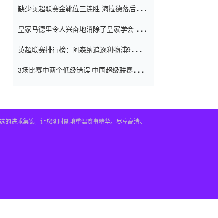
缺少英超联赛金靴位三连胜 海拉德落后6球
窗口
只有两个连续三个连续三靴
皇家马德里令人兴奋地消除了皇家学会 安
彭负责造成巨大的灾难！
英超联赛排行榜：阿森纳追逐利物浦9分 曼
联连续三件坏事
3场比赛中两个低级错误 中国超级联赛的前
守门员很老 是时候让位了 最好的继任者出
现
及精选的进球集锦，让您随时随地重温赛事精华。尽享高清、