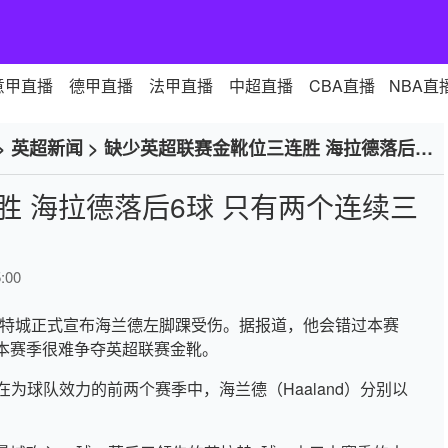
意甲直播
德甲直播
法甲直播
中超直播
CBA直播
NBA直
>
英超新闻
>
缺少英超联赛金靴位三连胜 海拉德落后6
 海拉德落后6球 只有两个连续三
:00
说，曼彻斯特城正式宣布海兰德左脚踝受伤。据报道，他会错过本赛
本赛季很难争夺英超联赛金靴。
城。在为球队效力的前两个赛季中，海兰德（Haaland）分别以