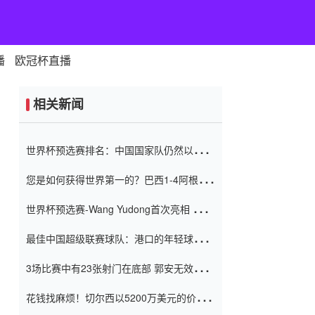
播
欧冠杯直播
相关新闻
世界杯预选赛排名：中国国家队仍然以6分
排名底部 进球差-13令人震惊
您是如何获得世界第一的？巴西1-4阿根
廷：Vinicius 0射击90分钟内
世界杯预选赛-Wang Yudong首次亮相 中国
国家足球队错过了世界杯0-2
最佳中国超级联赛球队：港口的年轻球员在
一场战斗中闻名 伊万放弃了泰桑
3场比赛中有23张射门在底部 郭安无效传球
（Taishan）
鸟儿被用来摆脱它 Setien痴迷于三名后卫
花钱找麻烦！切尔西以5200万美元的价格
购买了菲利克斯 签了7年 并在半年内租了夏