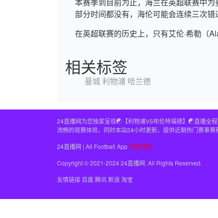
本赛季到目前为止，海兰在英超联赛中为
部分时间都没有，海伦可能会连续三次错
在英超联赛的历史上，只有艾伦·希勒（Alan
相关标签
曼城
利物浦
哈兰德
24直播网为您独家呈现☯️【利物浦VS布伦特福德】☯️直
流畅的观赛体验，同时本站24小时更新，提供近期热门赛事赛
24直播网 | All Football App
网站地图
Copyright © 2021-2024 24直播网. All Rights Reserved.
友情链接
百度
腾讯
新浪
淘宝