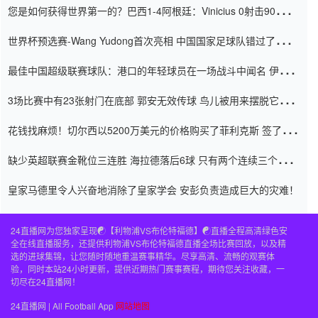
您是如何获得世界第一的？巴西1-4阿根廷：Vinicius 0射击90分钟
内
世界杯预选赛-Wang Yudong首次亮相 中国国家足球队错过了世界
杯0-2
最佳中国超级联赛球队：港口的年轻球员在一场战斗中闻名 伊万放
弃了泰桑（Taishan）
3场比赛中有23张射门在底部 郭安无效传球 鸟儿被用来摆脱它
Setien痴迷于三名后卫
花钱找麻烦！切尔西以5200万美元的价格购买了菲利克斯 签了7年
并在半年内租了夏窗口
缺少英超联赛金靴位三连胜 海拉德落后6球 只有两个连续三个连续
三靴
皇家马德里令人兴奋地消除了皇家学会 安彭负责造成巨大的灾难！
24直播网为您独家呈现☯️【利物浦VS布伦特福德】☯️直播全程高清绿色安
全在线直播服务，还提供利物浦VS布伦特福德直播全场比赛回放，以及精
选的进球集锦，让您随时随地重温赛事精华。尽享高清、流畅的观赛体
验，同时本站24小时更新，提供近期热门赛事赛程，期待您关注收藏，一
切尽在24直播网！
24直播网 | All Football App
网站地图