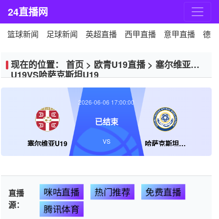
24直播网
篮球新闻
足球新闻
英超直播
西甲直播
意甲直播
德甲
现在的位置：
首页
>
欧青U19直播
>
塞尔维亚
U19VS哈萨克斯坦U19
2026-06-06 17:00:00
已结束
VS
塞尔维亚U19
哈萨克斯坦U19
咪咕直播
热门推荐
免费直播
直播
源：
腾讯体育