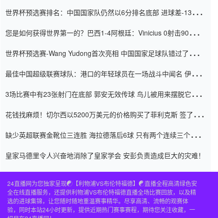
世界杯预选赛排名：中国国家队仍然以6分排名底部 进球差-13令人
震惊
您是如何获得世界第一的？巴西1-4阿根廷：Vinicius 0射击90分钟
内
世界杯预选赛-Wang Yudong首次亮相 中国国家足球队错过了世界
杯0-2
最佳中国超级联赛球队：港口的年轻球员在一场战斗中闻名 伊万放
弃了泰桑（Taishan）
3场比赛中有23张射门在底部 郭安无效传球 鸟儿被用来摆脱它
Setien痴迷于三名后卫
花钱找麻烦！切尔西以5200万美元的价格购买了菲利克斯 签了7年
并在半年内租了夏窗口
缺少英超联赛金靴位三连胜 海拉德落后6球 只有两个连续三个连续
三靴
皇家马德里令人兴奋地消除了皇家学会 安彭负责造成巨大的灾难！
24直播网为您独家呈现☯️【利物浦VS布伦特福德】☯️直播全程高清绿色安
全在线直播服务，还提供利物浦VS布伦特福德直播全场比赛回放，以及精
选的进球集锦，让您随时随地重温赛事精华。尽享高清、流畅的观赛体
验，同时本站24小时更新，提供近期热门赛事赛程，期待您关注收藏，一