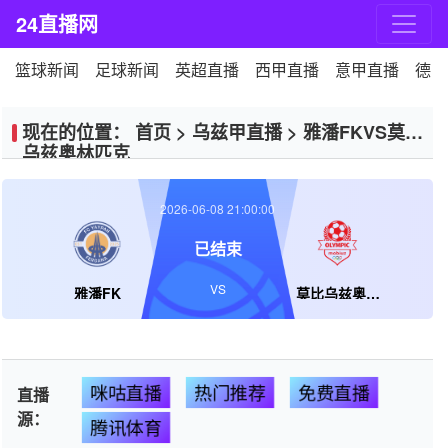
24直播网
篮球新闻
足球新闻
英超直播
西甲直播
意甲直播
德甲
现在的位置：
首页
>
乌兹甲直播
>
雅潘FKVS莫比
乌兹奥林匹克
2026-06-08 21:00:00
已结束
VS
雅潘FK
莫比乌兹奥林匹克
咪咕直播
热门推荐
免费直播
直播
源：
腾讯体育