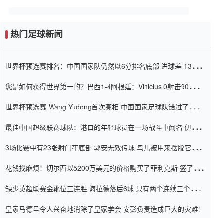
热门足球新闻
世界杯预选赛排名：中国国家队仍然以6分排名底部 进球差-13令人
震惊
您是如何获得世界第一的？巴西1-4阿根廷：Vinicius 0射击90分钟
内
世界杯预选赛-Wang Yudong首次亮相 中国国家足球队错过了世界
杯0-2
最佳中国超级联赛球队：港口的年轻球员在一场战斗中闻名 伊万放
弃了泰桑（Taishan）
3场比赛中有23张射门在底部 郭安无效传球 鸟儿被用来摆脱它
Setien痴迷于三名后卫
花钱找麻烦！切尔西以5200万美元的价格购买了菲利克斯 签了7年
并在半年内租了夏窗口
缺少英超联赛金靴位三连胜 海拉德落后6球 只有两个连续三个连续
三靴
皇家马德里令人兴奋地消除了皇家学会 安彭负责造成巨大的灾难！