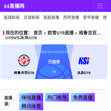
24直播网
篮球新闻
足球新闻
英超直播
西甲直播
意甲直播
德甲
现在的位置：
首页
>
欧青U19直播
>
格鲁吉亚
U19VS冰岛U19
2026-06-09 23:00:00
已结束
VS
格鲁吉亚U19
冰岛U19
咪咕直播
热门推荐
免费直播
直播
源：
腾讯体育