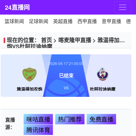
24直播网
篮球新闻
足球新闻
英超直播
西甲直播
意甲直播
德甲
现在的位置：
首页
>
喀麦隆甲直播
>
雅温得加农
炮VS杜阿拉迪纳摩
2026-05-17 21:00:00
已结束
VS
雅温得加农炮
杜阿拉迪纳摩
咪咕直播
热门推荐
免费直播
直播
源：
腾讯体育