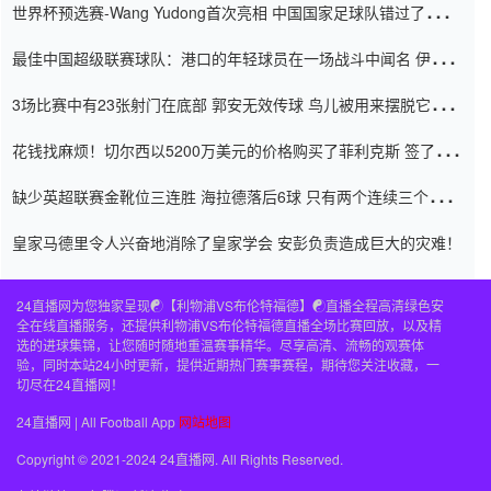
世界杯预选赛-Wang Yudong首次亮相 中国国家足球队错过了世界
杯0-2
最佳中国超级联赛球队：港口的年轻球员在一场战斗中闻名 伊万放
弃了泰桑（Taishan）
3场比赛中有23张射门在底部 郭安无效传球 鸟儿被用来摆脱它
Setien痴迷于三名后卫
花钱找麻烦！切尔西以5200万美元的价格购买了菲利克斯 签了7年
并在半年内租了夏窗口
缺少英超联赛金靴位三连胜 海拉德落后6球 只有两个连续三个连续
三靴
皇家马德里令人兴奋地消除了皇家学会 安彭负责造成巨大的灾难！
24直播网为您独家呈现☯️【利物浦VS布伦特福德】☯️直播全程高清绿色安
全在线直播服务，还提供利物浦VS布伦特福德直播全场比赛回放，以及精
选的进球集锦，让您随时随地重温赛事精华。尽享高清、流畅的观赛体
验，同时本站24小时更新，提供近期热门赛事赛程，期待您关注收藏，一
切尽在24直播网！
24直播网 | All Football App
网站地图
Copyright © 2021-2024 24直播网. All Rights Reserved.