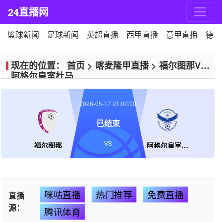
24直播网
篮球新闻
足球新闻
英超直播
西甲直播
意甲直播
德甲
现在的位置：
首页
>
喀麦隆甲直播
>
福尔图那VS
阿格尔皇室杜马
2026-05-17 21:00:00
已结束
VS
福尔图那
阿格尔皇室杜马
咪咕直播
热门推荐
免费直播
直播
源：
腾讯体育