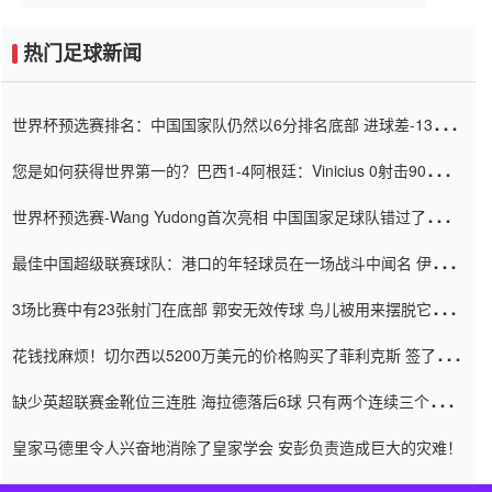
热门足球新闻
世界杯预选赛排名：中国国家队仍然以6分排名底部 进球差-13令人
震惊
您是如何获得世界第一的？巴西1-4阿根廷：Vinicius 0射击90分钟
内
世界杯预选赛-Wang Yudong首次亮相 中国国家足球队错过了世界
杯0-2
最佳中国超级联赛球队：港口的年轻球员在一场战斗中闻名 伊万放
弃了泰桑（Taishan）
3场比赛中有23张射门在底部 郭安无效传球 鸟儿被用来摆脱它
Setien痴迷于三名后卫
花钱找麻烦！切尔西以5200万美元的价格购买了菲利克斯 签了7年
并在半年内租了夏窗口
缺少英超联赛金靴位三连胜 海拉德落后6球 只有两个连续三个连续
三靴
皇家马德里令人兴奋地消除了皇家学会 安彭负责造成巨大的灾难！