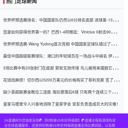
热门足球新闻
世界杯预选赛排名：中国国家队仍然以6分排名底部 进球差-13令人
震惊
您是如何获得世界第一的？巴西1-4阿根廷：Vinicius 0射击90分钟
内
世界杯预选赛-Wang Yudong首次亮相 中国国家足球队错过了世界
杯0-2
最佳中国超级联赛球队：港口的年轻球员在一场战斗中闻名 伊万放
弃了泰桑（Taishan）
3场比赛中有23张射门在底部 郭安无效传球 鸟儿被用来摆脱它
Setien痴迷于三名后卫
花钱找麻烦！切尔西以5200万美元的价格购买了菲利克斯 签了7年
并在半年内租了夏窗口
缺少英超联赛金靴位三连胜 海拉德落后6球 只有两个连续三个连续
三靴
皇家马德里令人兴奋地消除了皇家学会 安彭负责造成巨大的灾难！
24直播网为您独家呈现☯️【利物浦VS布伦特福德】☯️直播全程高清绿色安
全在线直播服务，还提供利物浦VS布伦特福德直播全场比赛回放，以及精