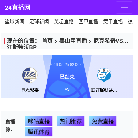
24直播网
篮球新闻
足球新闻
英超直播
西甲直播
意甲直播
德甲
现在的位置：
首页
>
黑山甲直播
>
尼克希奇VS耶
汀斯特沃BP
2026-05-25 02:00:00
已结束
VS
尼克希奇
耶汀斯特沃BP
咪咕直播
热门推荐
免费直播
直播
源：
腾讯体育