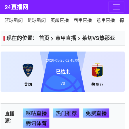
24直播网
篮球新闻
足球新闻
英超直播
西甲直播
意甲直播
德甲
现在的位置：
首页
>
意甲直播
>
莱切VS热那亚
2026-05-25 02:45:00
已结束
VS
莱切
热那亚
咪咕直播
热门推荐
免费直播
直播
源：
腾讯体育