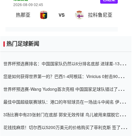
2026-08-09 02:45
热那亚
拉科鲁尼亚
VS
热门足球新闻
世界杯预选赛排名：中国国家队仍然以6分排名底部 进球差-13令人
震惊
您是如何获得世界第一的？巴西1-4阿根廷：Vinicius 0射击90分钟
内
世界杯预选赛-Wang Yudong首次亮相 中国国家足球队错过了世界
杯0-2
最佳中国超级联赛球队：港口的年轻球员在一场战斗中闻名 伊万放
弃了泰桑（Taishan）
3场比赛中有23张射门在底部 郭安无效传球 鸟儿被用来摆脱它
Setien痴迷于三名后卫
花钱找麻烦！切尔西以5200万美元的价格购买了菲利克斯 签了7年
并在半年内租了夏窗口