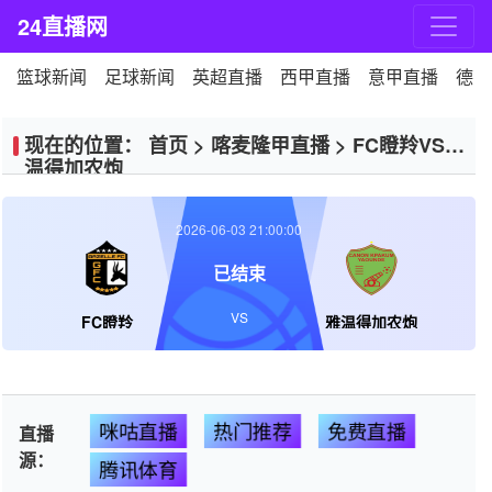
24直播网
篮球新闻
足球新闻
英超直播
西甲直播
意甲直播
德甲
现在的位置：
首页
>
喀麦隆甲直播
>
FC瞪羚VS雅
温得加农炮
2026-06-03 21:00:00
已结束
VS
FC瞪羚
雅温得加农炮
咪咕直播
热门推荐
免费直播
直播
源：
腾讯体育