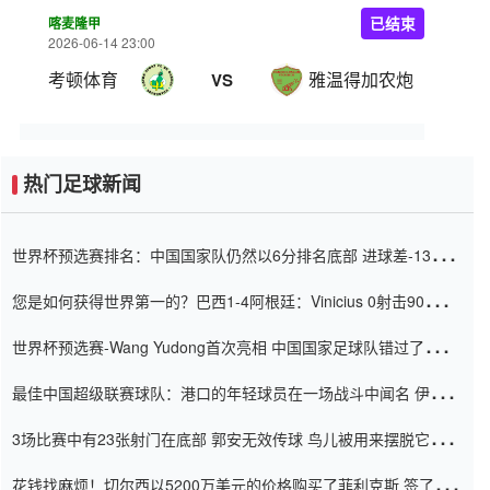
喀麦隆甲
已结束
2026-06-14 23:00
考顿体育
雅温得加农炮
VS
热门足球新闻
世界杯预选赛排名：中国国家队仍然以6分排名底部 进球差-13令人
震惊
您是如何获得世界第一的？巴西1-4阿根廷：Vinicius 0射击90分钟
内
世界杯预选赛-Wang Yudong首次亮相 中国国家足球队错过了世界
杯0-2
最佳中国超级联赛球队：港口的年轻球员在一场战斗中闻名 伊万放
弃了泰桑（Taishan）
3场比赛中有23张射门在底部 郭安无效传球 鸟儿被用来摆脱它
Setien痴迷于三名后卫
花钱找麻烦！切尔西以5200万美元的价格购买了菲利克斯 签了7年