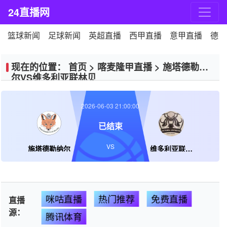
24直播网
篮球新闻
足球新闻
英超直播
西甲直播
意甲直播
德甲
现在的位置：
首页
>
喀麦隆甲直播
>
施塔德勒纳
尔VS维多利亚联林贝
2026-06-03 21:00:00
已结束
VS
施塔德勒纳尔
维多利亚联林贝
咪咕直播
热门推荐
免费直播
直播
源：
腾讯体育