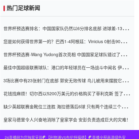
热门足球新闻
世界杯预选赛排名：中国国家队仍然以6分排名底部 进球差-13令人
震惊
您是如何获得世界第一的？巴西1-4阿根廷：Vinicius 0射击90分钟
内
世界杯预选赛-Wang Yudong首次亮相 中国国家足球队错过了世界
杯0-2
最佳中国超级联赛球队：港口的年轻球员在一场战斗中闻名 伊万放
弃了泰桑（Taishan）
3场比赛中有23张射门在底部 郭安无效传球 鸟儿被用来摆脱它
Setien痴迷于三名后卫
花钱找麻烦！切尔西以5200万美元的价格购买了菲利克斯 签了7年
并在半年内租了夏窗口
缺少英超联赛金靴位三连胜 海拉德落后6球 只有两个连续三个连续
三靴
皇家马德里令人兴奋地消除了皇家学会 安彭负责造成巨大的灾难！
24直播网为您独家呈现☯️【利物浦VS布伦特福德】☯️直播全程高清绿色安