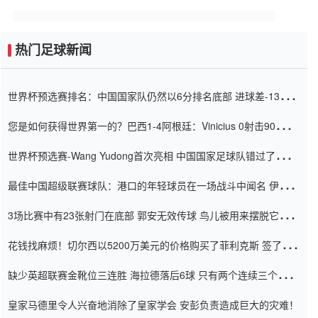
热门足球新闻
世界杯预选赛排名：中国国家队仍然以6分排名底部 进球差-13令人
震惊
您是如何获得世界第一的？巴西1-4阿根廷：Vinicius 0射击90分钟
内
世界杯预选赛-Wang Yudong首次亮相 中国国家足球队错过了世界
杯0-2
最佳中国超级联赛球队：港口的年轻球员在一场战斗中闻名 伊万放
弃了泰桑（Taishan）
3场比赛中有23张射门在底部 郭安无效传球 鸟儿被用来摆脱它
Setien痴迷于三名后卫
花钱找麻烦！切尔西以5200万美元的价格购买了菲利克斯 签了7年
并在半年内租了夏窗口
缺少英超联赛金靴位三连胜 海拉德落后6球 只有两个连续三个连续
三靴
皇家马德里令人兴奋地消除了皇家学会 安彭负责造成巨大的灾难！