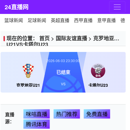
24直播网
篮球新闻
足球新闻
英超直播
西甲直播
意甲直播
德甲
现在的位置：
首页
>
国际友谊直播
>
克罗地亚
U21VS卡塔尔U23
2026-06-03 23:30:00
已结束
VS
克罗地亚U21
卡塔尔U23
咪咕直播
热门推荐
免费直播
直播
源：
腾讯体育