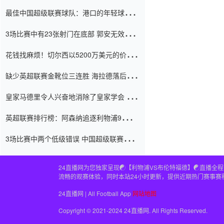
国家足球队错过了世界杯0-2
最佳中国超级联赛球队：港口的年轻球员在
一场战斗中闻名 伊万放弃了泰桑
3场比赛中有23张射门在底部 郭安无效传球
（Taishan）
鸟儿被用来摆脱它 Setien痴迷于三名后卫
花钱找麻烦！切尔西以5200万美元的价格
购买了菲利克斯 签了7年 并在半年内租了夏
缺少英超联赛金靴位三连胜 海拉德落后6球
窗口
只有两个连续三个连续三靴
皇家马德里令人兴奋地消除了皇家学会 安
彭负责造成巨大的灾难！
英超联赛排行榜：阿森纳追逐利物浦9分 曼
联连续三件坏事
3场比赛中两个低级错误 中国超级联赛的前
守门员很老 是时候让位了 最好的继任者出
现
24直播网为您独家呈现☯️【利物浦VS布伦特福德】☯️直
流畅的观赛体验，同时本站24小时更新，提供近期热门赛事赛
24直播网 | All Football App
网站地图
Copyright © 2021-2024 24直播网. All Rights Reserved.