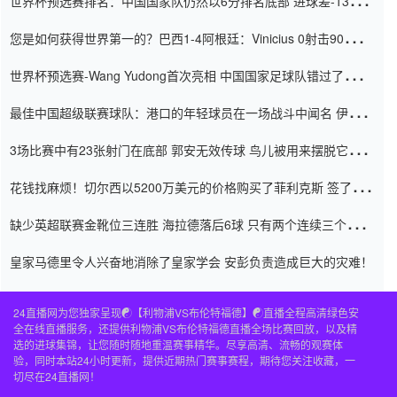
世界杯预选赛排名：中国国家队仍然以6分排名底部 进球差-13令人
震惊
您是如何获得世界第一的？巴西1-4阿根廷：Vinicius 0射击90分钟
内
世界杯预选赛-Wang Yudong首次亮相 中国国家足球队错过了世界
杯0-2
最佳中国超级联赛球队：港口的年轻球员在一场战斗中闻名 伊万放
弃了泰桑（Taishan）
3场比赛中有23张射门在底部 郭安无效传球 鸟儿被用来摆脱它
Setien痴迷于三名后卫
花钱找麻烦！切尔西以5200万美元的价格购买了菲利克斯 签了7年
并在半年内租了夏窗口
缺少英超联赛金靴位三连胜 海拉德落后6球 只有两个连续三个连续
三靴
皇家马德里令人兴奋地消除了皇家学会 安彭负责造成巨大的灾难！
24直播网为您独家呈现☯️【利物浦VS布伦特福德】☯️直播全程高清绿色安
全在线直播服务，还提供利物浦VS布伦特福德直播全场比赛回放，以及精
选的进球集锦，让您随时随地重温赛事精华。尽享高清、流畅的观赛体
验，同时本站24小时更新，提供近期热门赛事赛程，期待您关注收藏，一
切尽在24直播网！