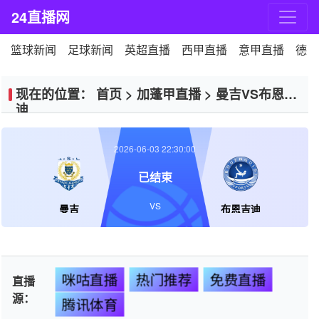
24直播网
篮球新闻
足球新闻
英超直播
西甲直播
意甲直播
德甲
现在的位置：
首页
>
加蓬甲直播
>
曼吉VS布恩吉
迪
2026-06-03 22:30:00
已结束
VS
曼吉
布恩吉迪
咪咕直播
热门推荐
免费直播
直播
源：
腾讯体育