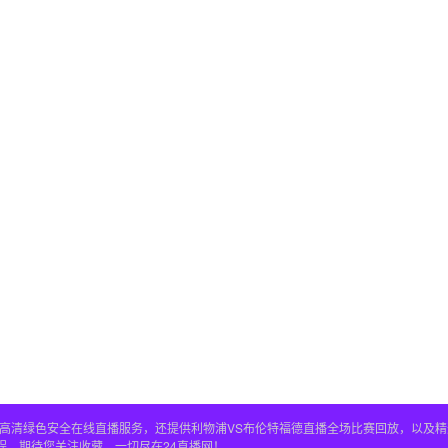
播全程高清绿色安全在线直播服务，还提供利物浦VS布伦特福德直播全场比赛回放，以
程，期待您关注收藏，一切尽在24直播网！