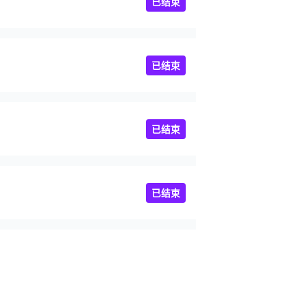
已结束
已结束
已结束
已结束