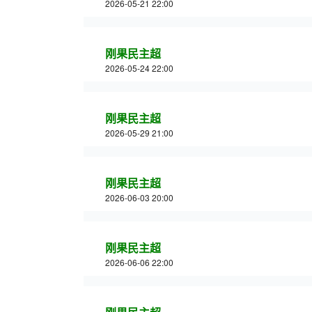
2026-05-21 22:00
刚果民主超
2026-05-24 22:00
刚果民主超
2026-05-29 21:00
刚果民主超
2026-06-03 20:00
刚果民主超
2026-06-06 22:00