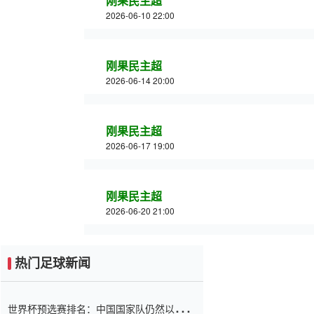
刚果民主超
2026-06-10 22:00
刚果民主超
2026-06-14 20:00
刚果民主超
2026-06-17 19:00
刚果民主超
2026-06-20 21:00
热门足球新闻
世界杯预选赛排名：中国国家队仍然以6分