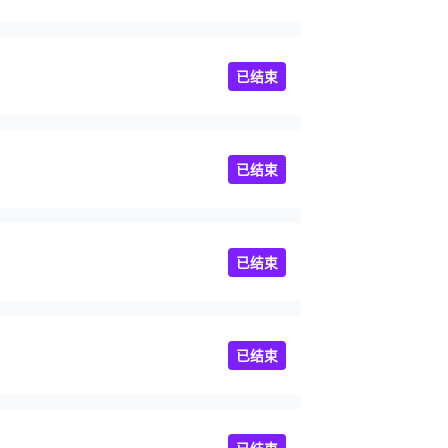
已结束
已结束
已结束
已结束