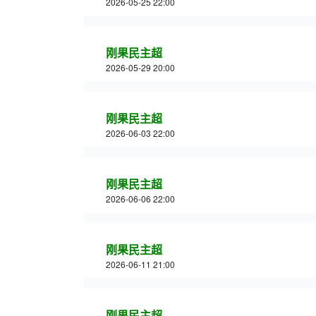
2026-05-25 22:00
刚果民主超
2026-05-29 20:00
刚果民主超
2026-06-03 22:00
刚果民主超
2026-06-06 22:00
刚果民主超
2026-06-11 21:00
刚果民主超