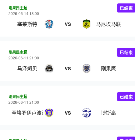
刚果民主超
已结束
2026-06-14 18:00
塞莱斯特
马尼埃马联
VS
刚果民主超
已结束
2026-06-11 21:00
马泽姆贝
刚果鹰
VS
刚果民主超
已结束
2026-06-11 21:00
圣埃罗伊卢波波
博斯高
VS