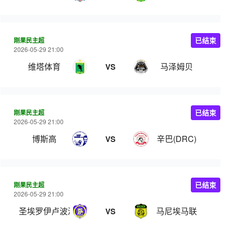
刚果民主超
已结束
2026-05-29 21:00
维塔体育
马泽姆贝
VS
刚果民主超
已结束
2026-05-29 21:00
博斯高
辛巴(DRC)
VS
刚果民主超
已结束
2026-05-29 21:00
圣埃罗伊卢波波
马尼埃马联
VS