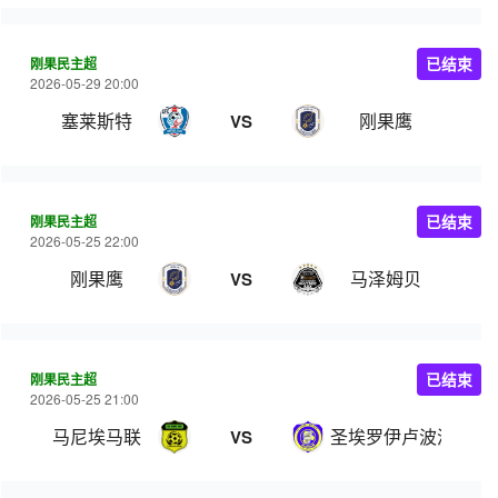
刚果民主超
已结束
2026-05-29 20:00
塞莱斯特
刚果鹰
VS
刚果民主超
已结束
2026-05-25 22:00
刚果鹰
马泽姆贝
VS
刚果民主超
已结束
2026-05-25 21:00
马尼埃马联
圣埃罗伊卢波波
VS