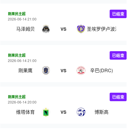
刚果民主超
已结束
2026-06-14 21:00
马泽姆贝
圣埃罗伊卢波波
VS
刚果民主超
已结束
2026-06-14 21:00
刚果鹰
辛巴(DRC)
VS
刚果民主超
已结束
2026-06-14 20:00
维塔体育
博斯高
VS