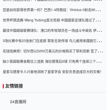
震惊
您是如何获得世界第一的？巴西1-4阿根廷：Vinicius 0射击90分钟
内
世界杯预选赛-Wang Yudong首次亮相 中国国家足球队错过了世界
杯0-2
最佳中国超级联赛球队：港口的年轻球员在一场战斗中闻名 伊万放
弃了泰桑（Taishan）
3场比赛中有23张射门在底部 郭安无效传球 鸟儿被用来摆脱它
Setien痴迷于三名后卫
花钱找麻烦！切尔西以5200万美元的价格购买了菲利克斯 签了7年
并在半年内租了夏窗口
缺少英超联赛金靴位三连胜 海拉德落后6球 只有两个连续三个连续
三靴
皇家马德里令人兴奋地消除了皇家学会 安彭负责造成巨大的灾难！
友情链接
24直播网