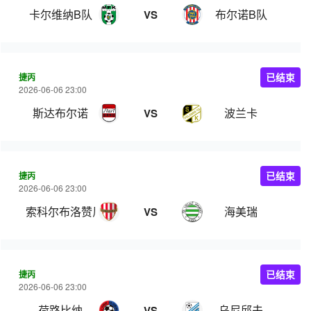
卡尔维纳B队
布尔诺B队
VS
捷丙
已结束
2026-06-06 23:00
斯达布尔诺
波兰卡
VS
捷丙
已结束
2026-06-06 23:00
索科尔布洛赞尼
海美瑞
VS
捷丙
已结束
2026-06-06 23:00
荷路比纳
乌尼邱夫
VS