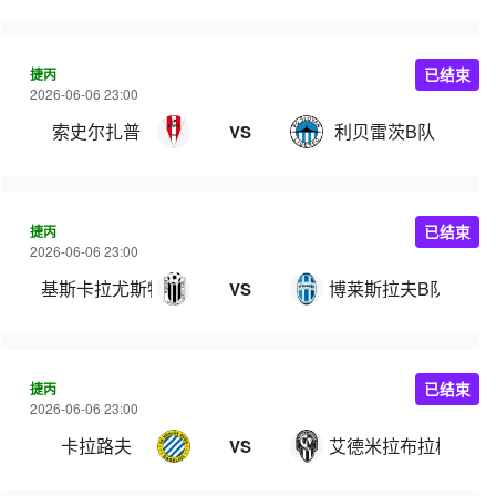
捷丙
已结束
2026-06-06 23:00
索史尔扎普
利贝雷茨B队
VS
捷丙
已结束
2026-06-06 23:00
基斯卡拉尤斯特
博莱斯拉夫B队
VS
捷丙
已结束
2026-06-06 23:00
卡拉路夫
艾德米拉布拉格
VS