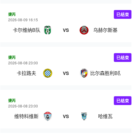
捷丙
已结束
2026-08-09 16:15
卡尔维纳B队
乌赫尔斯基
VS
捷丙
已结束
2026-08-08 23:00
卡拉路夫
比尔森胜利B队
VS
捷丙
已结束
2026-08-08 23:00
维特科维斯
哈维瓦
VS