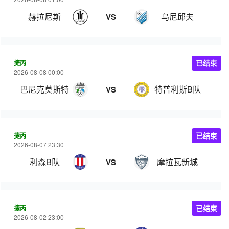
赫拉尼斯
乌尼邱夫
VS
捷丙
已结束
2026-08-08 00:00
巴尼克莫斯特
特普利斯B队
VS
捷丙
已结束
2026-08-07 23:30
利森B队
摩拉瓦新城
VS
捷丙
已结束
2026-08-02 23:00