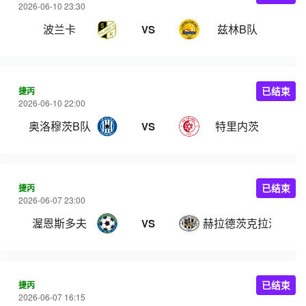
2026-06-10 23:30
波兰卡
兹林B队
VS
捷丙
已结束
2026-06-10 22:00
奥洛穆茨B队
特里内茨
VS
捷丙
已结束
2026-06-07 23:00
渥恩斯多夫
赫拉德茨克拉洛韦B
VS
捷丙
已结束
2026-06-07 16:15