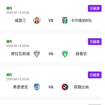
捷丙
已结束
2026-06-13 20:00
威瑟汀
卡尔维纳B队
VS
捷丙
已结束
2026-06-13 00:00
摩拉瓦新城
赫鲁钦
VS
捷丙
已结束
2026-06-12 23:30
弗里德克
荷路比纳
VS