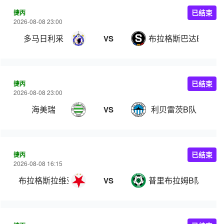
捷丙
已结束
2026-08-08 23:00
多马日利采
布拉格斯巴达B队
VS
捷丙
已结束
2026-08-08 23:00
海美瑞
利贝雷茨B队
VS
捷丙
已结束
2026-08-08 16:15
布拉格斯拉维亚C队
普里布拉姆B队
VS