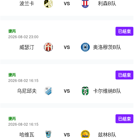
波兰卡
利森B队
VS
捷丙
已结束
2026-08-02 23:00
威瑟汀
奥洛穆茨B队
VS
捷丙
已结束
2026-08-02 16:15
乌尼邱夫
卡尔维纳B队
VS
捷丙
已结束
2026-08-02 16:15
哈维瓦
兹林B队
VS