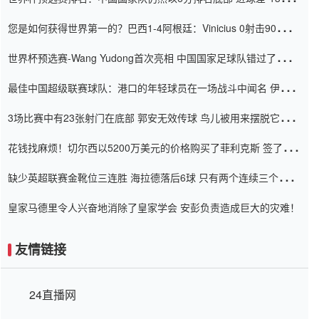
震惊
您是如何获得世界第一的？巴西1-4阿根廷：Vinicius 0射击90分钟
内
世界杯预选赛-Wang Yudong首次亮相 中国国家足球队错过了世界
杯0-2
最佳中国超级联赛球队：港口的年轻球员在一场战斗中闻名 伊万放
弃了泰桑（Taishan）
3场比赛中有23张射门在底部 郭安无效传球 鸟儿被用来摆脱它
Setien痴迷于三名后卫
花钱找麻烦！切尔西以5200万美元的价格购买了菲利克斯 签了7年
并在半年内租了夏窗口
缺少英超联赛金靴位三连胜 海拉德落后6球 只有两个连续三个连续
三靴
皇家马德里令人兴奋地消除了皇家学会 安彭负责造成巨大的灾难！
友情链接
24直播网